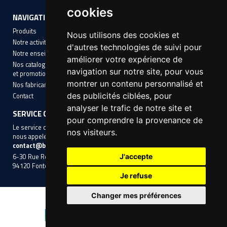
MANUTENTION ET LEVAGE
cookies
NAVIGATION
INFORMATIONS
chevron_right
ACCÈS EN HAUTEUR
Produits
Mentions légales
Nous utilisons des cookies et
Notre activité
Conditions Générales de Vente
chevron_right
d'autres technologies de suivi pour
OUTILLAGE BÂTIMENT ET TP
Notre enseigne
Cookies
améliorer votre expérience de
Nos catalogues avec nos offres
chevron_right
QUINCAILLERIE DU BÂTIMENT
navigation sur notre site, pour vous
et promotions
montrer un contenu personnalisé et
Nos fabricants
ÉLECTRICITÉ
des publicités ciblées, pour
Contact
chevron_right
ARROSAGE- POMPE- RACCORDS
analyser le trafic de notre site et
SERVICE CLIENT
pour comprendre la provenance de
PEINTURE
Le service client aura le plaisir de vous accompagner, n'hésitez pas à
nos visiteurs.
nous appeler au
01 45 14 10 10
ou à nous contacter par mail
PROMOTIONS
contact@btpshop.com
.
J'accepte
6-30 Rue Roger-Salengro,
94120 Fontenay-sous-Bois
Je refuse
Changer mes préférences
© 2024 BTPSHOP • Réalisé par
nwb.fr