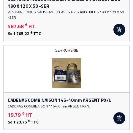
MANUTENTION ET LEVAGE
190 X 120 X 50 -SER
VESTIAIRE INDUS SALISSANT 3 CASES GRIS AVEC PIEDS 190 X 120 X 50
chevron_right
ACCÈS EN HAUTEUR
-SER
€
587.68
HT
chevron_right
OUTILLAGE BÂTIMENT ET TP

€
Soit 705.22
TTC
chevron_right
QUINCAILLERIE DU BÂTIMENT
SERRURERIE
ÉLECTRICITÉ
chevron_right
ARROSAGE- POMPE- RACCORDS
PEINTURE
PROMOTIONS
CADENAS COMBINAISON 145-40mm ARGENT PX/U
CADENAS COMBINAISON 145-40mm ARGENT PX/U
€
19.79
HT

€
Soit 23.75
TTC