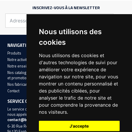
INSCRIVEZ-VOUS À LA NEWSLETTER
Nous utilisons des
cookies
NAVIGATION
INFORMATIONS
Produits
Mentions légales
Nous utilisons des cookies et
Notre activité
Conditions Générales de Vente
d'autres technologies de suivi pour
Notre enseigne
Cookies
améliorer votre expérience de
Nos catalogues avec nos offres
navigation sur notre site, pour vous
et promotions
montrer un contenu personnalisé et
Nos fabricants
des publicités ciblées, pour
Contact
analyser le trafic de notre site et
SERVICE CLIENT
pour comprendre la provenance de
Le service client aura le plaisir de vous accompagner, n'hésitez pas à
nos visiteurs.
nous appeler au
01 45 14 10 10
ou à nous contacter par mail
contact@btpshop.com
.
J'accepte
6-30 Rue Roger-Salengro,
94120 Fontenay-sous-Bois