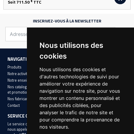
€
Soit 711.50
TTC
INSCRIVEZ-VOUS À LA NEWSLETTER
Nous utilisons des
cookies
NAVIGATION
INFORMATIONS
Produits
Mentions légales
Nous utilisons des cookies et
Notre activité
Conditions Générales de Vente
d'autres technologies de suivi pour
Notre enseigne
Cookies
améliorer votre expérience de
Nos catalogues avec nos offres
navigation sur notre site, pour vous
et promotions
montrer un contenu personnalisé et
Nos fabricants
des publicités ciblées, pour
Contact
analyser le trafic de notre site et
SERVICE CLIENT
pour comprendre la provenance de
Le service client aura le plaisir de vous accompagner, n'hésitez pas à
nos visiteurs.
nous appeler au
01 45 14 10 10
ou à nous contacter par mail