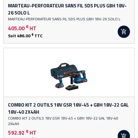
MANUTENTION ET LEVAGE
MARTEAU-PERFORATEUR SANS FIL SDS PLUS GBH 18V-
26 SOLO L
chevron_right
ACCÈS EN HAUTEUR
MARTEAU-PERFORATEUR SANS FIL SDS PLUS GBH 18V-26 SOLO L
€
405.00
HT
chevron_right
OUTILLAGE BÂTIMENT ET TP

€
Soit 486.00
TTC
chevron_right
QUINCAILLERIE DU BÂTIMENT
ÉLECTRICITÉ
chevron_right
ARROSAGE- POMPE- RACCORDS
PEINTURE
PROMOTIONS
COMBO KIT 2 OUTILS 18V GSR 18V-45 + GBH 18V-22 GAL
18V-40 2X4AH
COMBO KIT 2 OUTILS 18V GSR 18V-45 + GBH 18V-22 GAL 18V-40
2X4AH
€
592.92
HT
