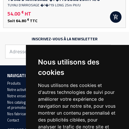
MANUTENTION ET LEVAGE
TUYAU D'ARROSAGE �?�?19 LONG 25m PX/U
€
54.00
HT
chevron_right
ACCÈS EN HAUTEUR

€
Soit 64.80
TTC
chevron_right
OUTILLAGE BÂTIMENT ET TP
chevron_right
QUINCAILLERIE DU BÂTIMENT
INSCRIVEZ-VOUS À LA NEWSLETTER
ÉLECTRICITÉ
chevron_right
ARROSAGE- POMPE- RACCORDS
Nous utilisons des
cookies
PEINTURE
NAVIGATION
INFORMATIONS
PROMOTIONS
Produits
Mentions légales
Nous utilisons des cookies et
Notre activité
Conditions Générales de Vente
d'autres technologies de suivi pour
Notre enseigne
Cookies
améliorer votre expérience de
Nos catalogues avec nos offres
navigation sur notre site, pour vous
et promotions
montrer un contenu personnalisé et
Nos fabricants
des publicités ciblées, pour
Contact
analyser le trafic de notre site et