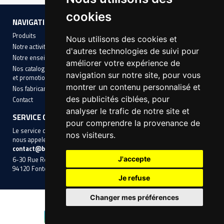
cookies
NAVIGATION
INFORMATIONS
Produits
Mentions légales
Nous utilisons des cookies et
Notre activité
Conditions Générales de Vente
d'autres technologies de suivi pour
Notre enseigne
Cookies
améliorer votre expérience de
Nos catalogues avec nos offres
navigation sur notre site, pour vous
et promotions
montrer un contenu personnalisé et
Nos fabricants
des publicités ciblées, pour
Contact
analyser le trafic de notre site et
SERVICE CLIENT
pour comprendre la provenance de
Le service client aura le plaisir de vous accompagner, n'hésitez pas à
nos visiteurs.
nous appeler au
01 45 14 10 10
ou à nous contacter par mail
contact@btpshop.com
.
J'accepte
6-30 Rue Roger-Salengro,
94120 Fontenay-sous-Bois
Je refuse
Changer mes préférences
© 2024 BTPSHOP • Réalisé par
nwb.fr